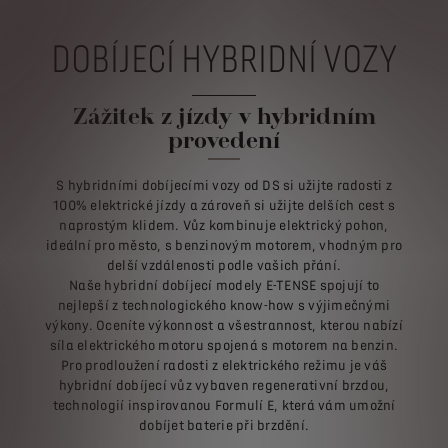
DOBÍJECÍ HYBRIDNÍ VOZY
Zážitek z jízdy v hybridním
provedení
S hybridními dobíjecími vozy od DS si užijte radosti z
100% elektrické jízdy a zároveň si užijte delších cest s
naprostým klidem. Vůz kombinuje elektrický pohon,
ideální pro město, s benzinovým motorem, vhodným pro
delší vzdálenosti podle vašich přání.
Naše hybridní dobíjecí modely E-TENSE spojují to
nejlepší z technologického know-how s výjimečnými
výkony. Oceníte výkonnost a všestrannost, kterou nabízí
síla elektrického motoru spojená s motorem na benzin.
Pro prodloužení radosti z elektrického režimu je váš
hybridní dobíjecí vůz vybaven regenerativní brzdou,
technologií inspirovanou Formulí E, která vám umožní
dobíjet baterie při brzdění.