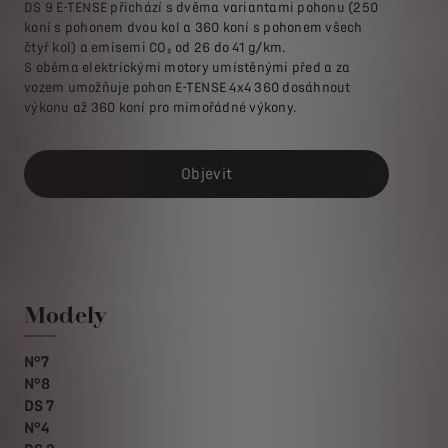
DS 9 E-TENSE přichází s dvěma variantami pohonu (250
koní s pohonem dvou kol a 360 koní s pohonem všech
čtyř kol) a emisemi CO₂ od 26 do 41 g/km.
S oběma elektrickými motory umístěnými před a za
vozem umožňuje pohon E-TENSE 4x4 360 dosáhnout
výkonu až 360 koní pro mimořádné výkony.
Objevit
Modely
N°7
N°8
DS 7
N°4