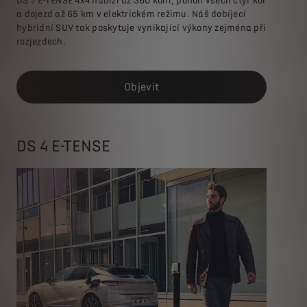
DS 7 E-TENSE 4x4 nabízí až 360 koní, pohon všech čtyř kol
a dojezd až 65 km v elektrickém režimu. Náš dobíjecí
hybridní SUV tak poskytuje vynikající výkony zejména při
rozjezdech.
Objevit
DS 4 E-TENSE