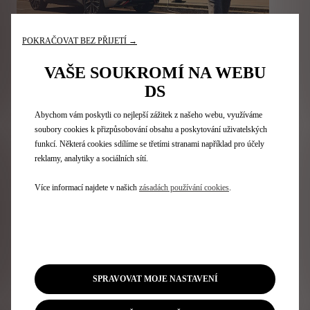
POKRAČOVAT BEZ PŘIJETÍ →
VAŠE SOUKROMÍ NA WEBU
DS
Abychom vám poskytli co nejlepší zážitek z našeho webu, využíváme
soubory cookies k přizpůsobování obsahu a poskytování uživatelských
S hybridním pohonem o výkonu 225 koní spojuje DS 4 E-
TENSE nízké emise a nízkou spotřebu: od 30 g CO2/km a
funkcí. Některá cookies sdílíme se třetími stranami například pro účely
1,4 litru/100 km. Můžete tak jezdit ve městě i v případě
reklamy, analytiky a sociálních sítí.
omezení provozu.
Automaticky přepínající mezi fázemi 100 % elektrického
Více informací najdete v našich
zásadách používání cookies
.
pohonu, 100 % benzinu nebo kombinací obou energií
podle potřeby, režim Hybrid se přizpůsobuje všem
jízdním situacím pro optimální využití elektrické energie.
Objevit
SPRAVOVAT MOJE NASTAVENÍ