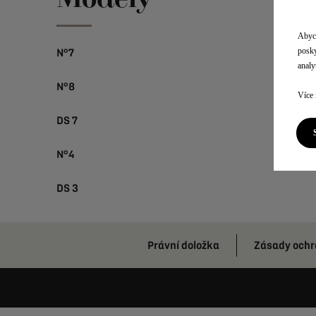
Abych
posky
N°7
analyt
N°8
Více 
DS 7
N°4
DS 3
Právní doložka
Zásady ochr