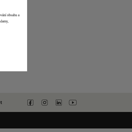
ování obsahu a
eklamy,
t