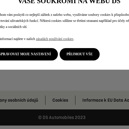
VAŠE SOUKROMÍ NA WEBU DS
om vám poskytli co nejlepší zážitek z našeho webu, využíváme soubory cookies k přizpůsob
tování uživatelských funkcí. Některá cookies sdílíme se třetími stranami například pro účely r
MyDS
iky a sociálních sítí.
Objednat do servisu
informací najdete v našich
zásadách používání cookies
.
Kontaktujte nás
SPRAVOVAT MOJE NASTAVENÍ
PŘIJMOUT VŠE
any osobních údajů
Cookies
Informace k EU Data Ac
DS Automobiles 2023