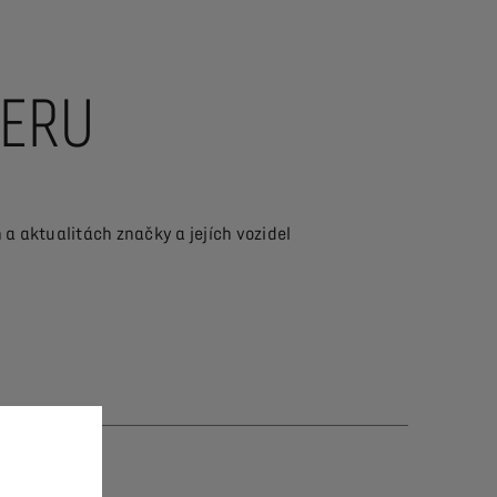
TERU
 aktualitách značky a jejích vozidel