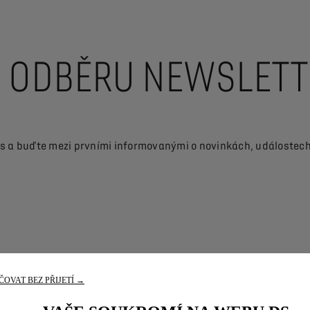
K ODBĚRU NEWSLET
s a buďte mezi prvními informovanými o novinkách, událostech a
OVAT BEZ PŘIJETÍ →
Služby