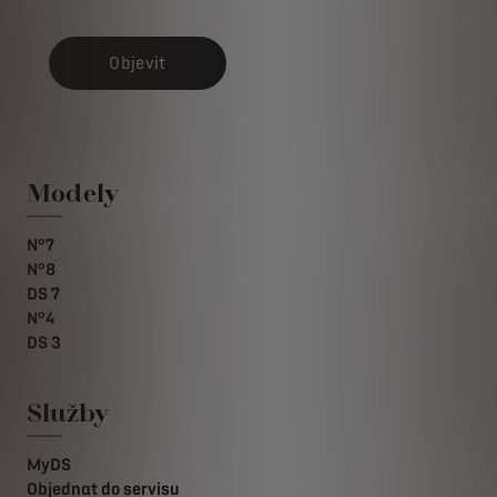
Objevit
Modely
N°7
N°8
DS 7
N°4
DS 3
Služby
MyDS
Objednat do servisu