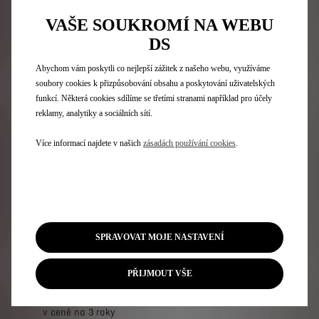
DE SAINT
FRANCE
VAŠE SOUKROMÍ NA WEBU
EXUPÉRY
DS
Abychom vám poskytli co nejlepší zážitek z našeho webu, využíváme
Objevit
Exkluzivní špičkový
soubory cookies k přizpůsobování obsahu a poskytování uživatelských
interiér v hnědé kůži
funkcí. Některá cookies sdílíme se třetími stranami například pro účely
Criollo Nappa
19„ až 21“ černá kola z
reklamy, analytiky a sociálních sítí.
lehké slitiny s
diamantovým
Více informací najdete v našich
zásadách používání cookies
.
povrchem
DS PIXEL LED VISION
Exkluzivní povrchové
úpravy exteriéru pro
kolekci ANTOINE DE
SAINT EXUPÉRY
SPRAVOVAT MOJE NASTAVENÍ
Personalizace
interiéru exkluzivně
pro kolekci ANTOINE
PŘIJMOUT VŠE
DE SAINT EXUPÉRY
Paket CONNECT PLUS
v ceně na 3 roky