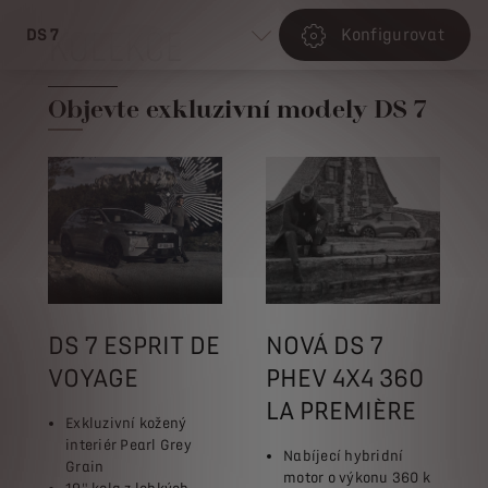
KOLEKCE
DS 7
Konfigurovat
Objevte exkluzivní modely DS 7
DS 7 ESPRIT DE
NOVÁ DS 7
VOYAGE
PHEV 4X4 360
LA PREMIÈRE
Exkluzivní kožený
interiér Pearl Grey
Nabíjecí hybridní
Grain
motor o výkonu 360 k